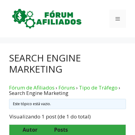
Pular
para
Menu
o
conteúdo
SEARCH ENGINE
MARKETING
Fórum de Afiliados
›
Fóruns
›
Tipo de Tráfego
›
Search Engine Marketing
Este tópico está vazio.
Visualizando 1 post (de 1 do total)
Autor
Posts