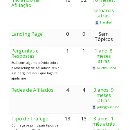
Afiliação
2
semanas
atrás
HarshalJ
Landing Page
0
0
Sem
Tópicos
Perguntas e
1
1
1 ano, 8
Respostas
meses
atrás
Está com alguma dúvida sobre
o Marketing de Afiliados? Deixe
Rucha Sinha
sua pergunta aqui que logo te
ajudamos.
Redes de Afiliados
4
4
3 anos, 9
meses
atrás
johnjgourdine
Tipo de Tráfego
13
13
3 anos, 1
mês atrás
Conheça os principais tipos de