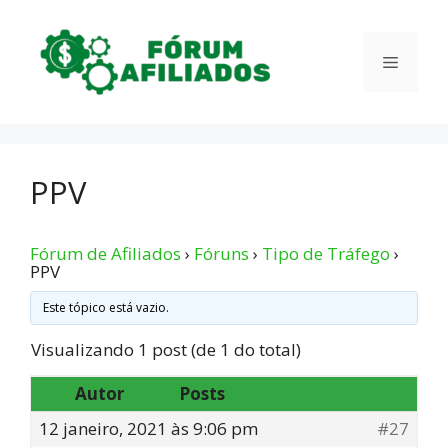
Pular
para
Menu
o
conteúdo
PPV
Fórum de Afiliados
›
Fóruns
›
Tipo de Tráfego
›
PPV
Este tópico está vazio.
Visualizando 1 post (de 1 do total)
Autor
Posts
12 janeiro, 2021 às 9:06 pm
#27