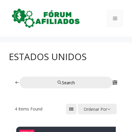
Pular
para
Menu
o
conteúdo
ESTADOS UNIDOS
Search
4
Items Found
Ordenar Por