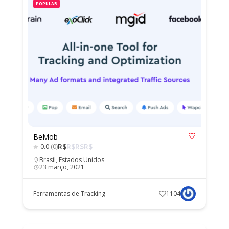
POPULAR
BeMob
R$
R$
R$
R$
0.0
(0)
Brasil
,
Estados Unidos
23 março, 2021
Ferramentas de Tracking
1104