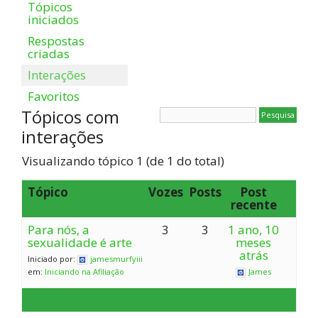
Tópicos
iniciados
Respostas
criadas
Interações
Favoritos
Tópicos com
interações
Visualizando tópico 1 (de 1 do total)
Tópico
Vozes
Posts
Post
recente
Para nós, a
3
3
1 ano, 10
sexualidade é arte
meses
atrás
Iniciado por:
jamesmurfyiii
em:
Iniciando na Afiliação
James