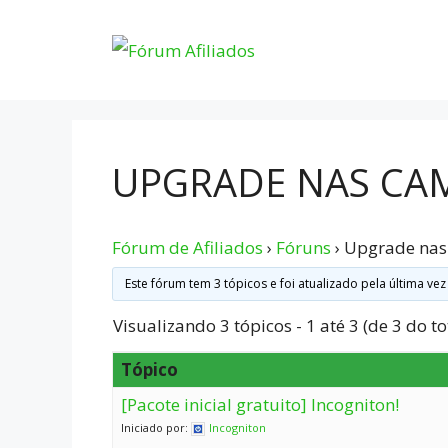
Pular
para
o
conteúdo
UPGRADE NAS CA
Fórum de Afiliados
›
Fóruns
›
Upgrade na
Este fórum tem 3 tópicos e foi atualizado pela última ve
Visualizando 3 tópicos - 1 até 3 (de 3 do to
Tópico
[Pacote inicial gratuito] Incogniton!
Iniciado por:
Incogniton