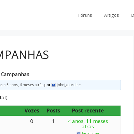
Fóruns
Artigos
D
MPANHAS
s Campanhas
z em
5 anos, 6 meses atrás
por
johnjgourdine
.
tal)
Vozes
Posts
Post recente
0
1
4 anos, 11 meses
atrás
Incogniton