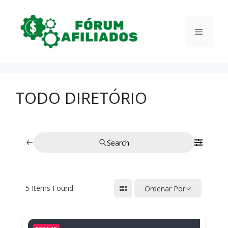
Pular
para
Menu
o
conteúdo
TODO DIRETÓRIO
Search
5
Items Found
Ordenar Por