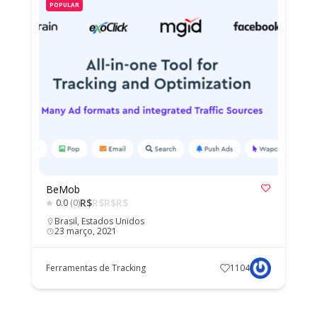
POPULAR
BeMob
R$
R$
R$
R$
0.0
(0)
Brasil
,
Estados Unidos
23 março, 2021
Ferramentas de Tracking
1104