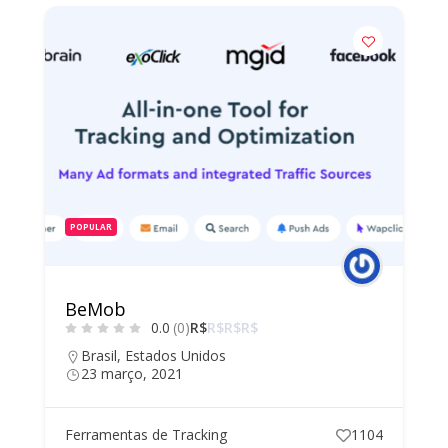
POPULAR
BeMob
0.0
(0)
R$
R$
R$
R$
Brasil
,
Estados Unidos
23 março, 2021
Ferramentas de Tracking
1104