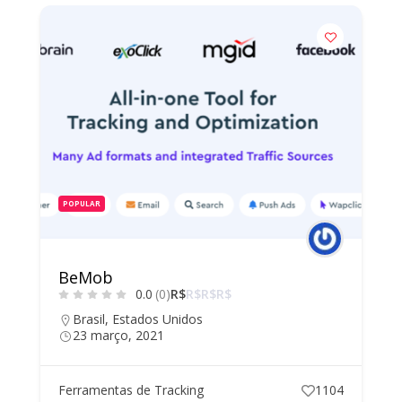
POPULAR
BeMob
0.0
(0)
R$
R$
R$
R$
Brasil
,
Estados Unidos
23 março, 2021
Ferramentas de Tracking
1104