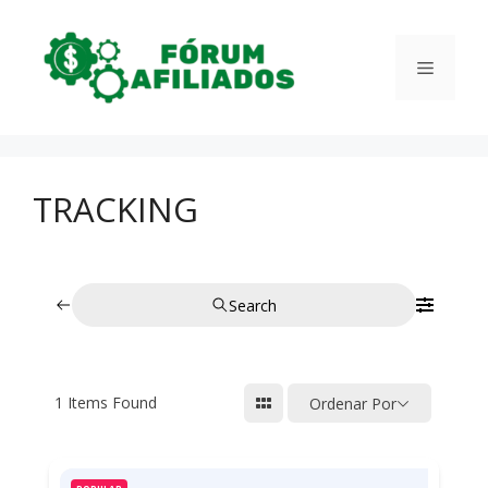
Pular
para
Menu
o
conteúdo
TRACKING
Search
1
Items Found
Ordenar Por