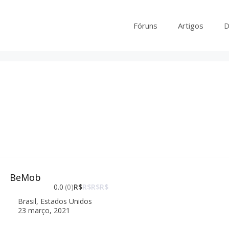
Fóruns
Artigos
D
BeMob
0.0
(0)
R$
R$
R$
R$
Brasil
,
Estados Unidos
23 março, 2021