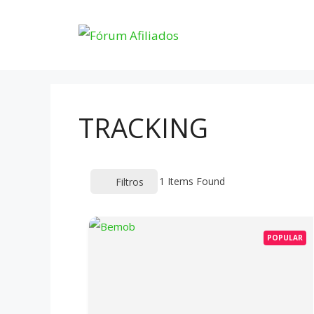
Pular
para
o
conteúdo
TRACKING
1
Items Found
Filtros
POPULAR