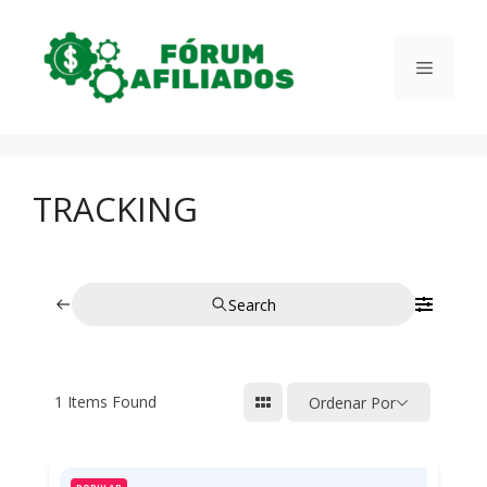
Pular
para
Menu
o
conteúdo
TRACKING
Search
1
Items Found
Ordenar Por