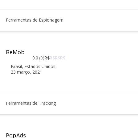
Ferramentas de Espionagem
BeMob
0.0
(0)
R$
R$
R$
R$
Brasil
,
Estados Unidos
23 março, 2021
Ferramentas de Tracking
PopAds