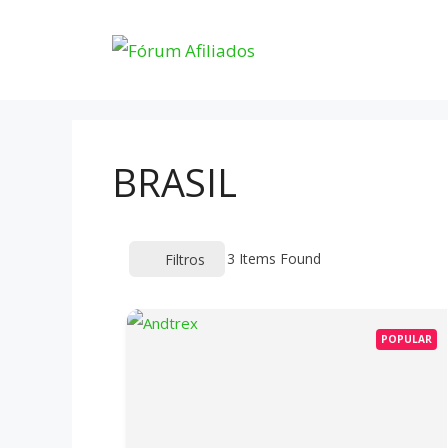
Pular
para
o
conteúdo
BRASIL
3
Items Found
Filtros
POPULAR