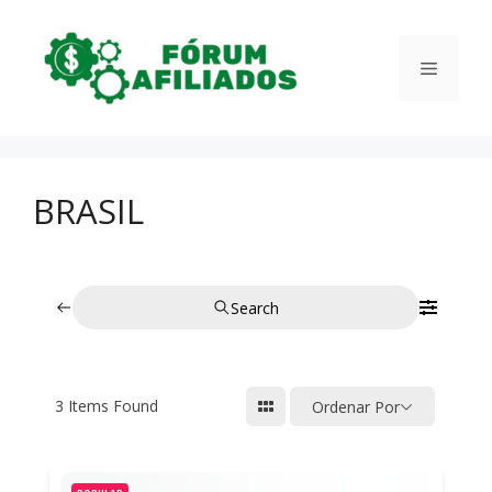
Pular
para
Menu
o
conteúdo
BRASIL
Search
3
Items Found
Ordenar Por