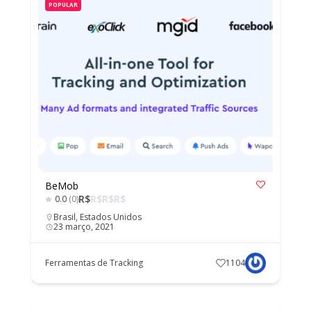
POPULAR
BeMob
R$
R$
R$
R$
0.0
(0)
Brasil
,
Estados Unidos
23 março, 2021
Ferramentas de Tracking
1104