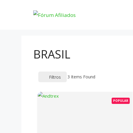
Pular
para
o
conteúdo
BRASIL
3
Items Found
Filtros
POPULAR