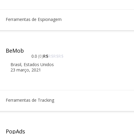
Ferramentas de Espionagem
BeMob
0.0
(0)
R$
R$
R$
R$
Brasil
,
Estados Unidos
23 março, 2021
Ferramentas de Tracking
PopAds