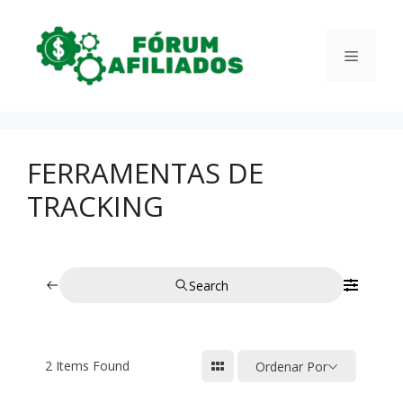
Pular
para
Menu
o
conteúdo
FERRAMENTAS DE
TRACKING
Search
2
Items Found
Ordenar Por